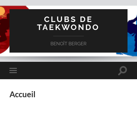
CLUBS DE
TAEKWONDO
BENOÎT BERGER
Toggle
Toggle
search
mobile
field
menu
Accueil